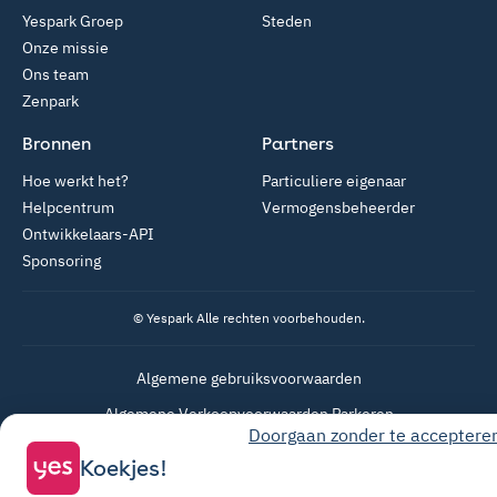
Yespark Groep
Steden
Onze missie
Ons team
Zenpark
Bronnen
Partners
Hoe werkt het?
Particuliere eigenaar
Helpcentrum
Vermogensbeheerder
Ontwikkelaars-API
Sponsoring
© Yespark Alle rechten voorbehouden.
Algemene gebruiksvoorwaarden
Algemene Verkoopvoorwaarden Parkeren
Doorgaan zonder te acceptere
Algemene verkoopvoorwaarden voor opwaarderingen
Koekjes!
Privacybeleid