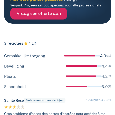
Yespark Pro, een aanbod speciaal voor alle professionals
Vraag een offerte aan
3 reacties
4.2
(8)
Gemakkelijke toegang
4.3
(10)
Beveiliging
4.4
(5)
Plaats
4.2
(5)
Schoonheid
3.0
(3)
10 augustus 2024
Sainte Rose
Geabonneerd op meer dan 6 jaar
Gros problème d'accès des portes d'entrées pour accéder à ma