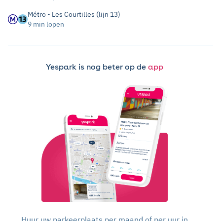
Métro - Les Courtilles (lijn 13)
9 min lopen
Yespark is nog beter op de
app
Huur uw parkeerplaats per maand of per uur in