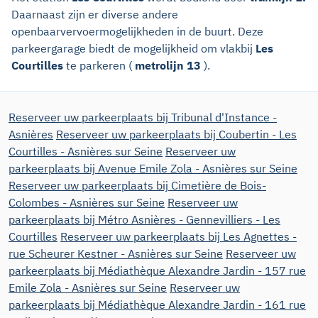
Daarnaast zijn er diverse andere
openbaarvervoermogelijkheden in de buurt. Deze
parkeergarage biedt de mogelijkheid om vlakbij
Les
Courtilles
te parkeren (
metrolijn 13
).
Reserveer uw parkeerplaats bij Tribunal d'Instance -
Asnières
Reserveer uw parkeerplaats bij Coubertin - Les
Courtilles - Asnières sur Seine
Reserveer uw
parkeerplaats bij Avenue Emile Zola - Asnières sur Seine
Reserveer uw parkeerplaats bij Cimetière de Bois-
Colombes - Asnières sur Seine
Reserveer uw
parkeerplaats bij Métro Asnières - Gennevilliers - Les
Courtilles
Reserveer uw parkeerplaats bij Les Agnettes -
rue Scheurer Kestner - Asnières sur Seine
Reserveer uw
parkeerplaats bij Médiathèque Alexandre Jardin - 157 rue
Emile Zola - Asnières sur Seine
Reserveer uw
parkeerplaats bij Médiathèque Alexandre Jardin - 161 rue