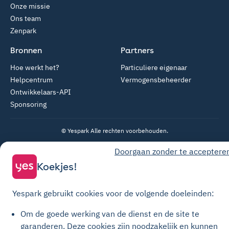
Onze missie
Ons team
Zenpark
Bronnen
Partners
Hoe werkt het?
Particuliere eigenaar
Helpcentrum
Vermogensbeheerder
Ontwikkelaars-API
Sponsoring
© Yespark Alle rechten voorbehouden.
Doorgaan zonder te acceptere
Algemene gebruiksvoorwaarden
Koekjes!
Algemene Verkoopvoorwaarden Parkeren
Algemene verkoopvoorwaarden voor opwaarderingen
Yespark gebruikt cookies voor de volgende doeleinden:
Privacybeleid
Om de goede werking van de dienst en de site te
Cookiebeleid
garanderen.
Deze cookies zijn noodzakelijk en kunnen