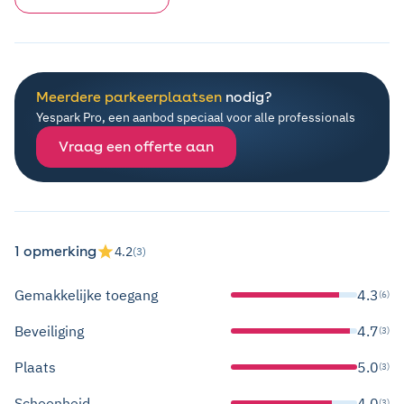
Meerdere parkeerplaatsen
nodig?
Yespark Pro, een aanbod speciaal voor alle professionals
Vraag een offerte aan
1 opmerking
4.2
(3)
Gemakkelijke toegang
4.3
(6)
Beveiliging
4.7
(3)
Plaats
5.0
(3)
Schoonheid
4.0
(3)