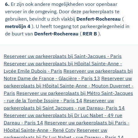
6.
Er zijn ook andere mogelijkheden voor openbaar
vervoer in de omgeving. Door deze parkeerplaats te
gebruiken, bevindt u zich vlakbij
Denfert-Rochereau
(
metrolijn 4
). U heeft toegang tot parkeergelegenheid in
de buurt van
Denfert-Rochereau
(
RER B
).
Reserveer uw parkeerplaats bij Saint-Jacques - Paris
Reserveer uw parkeerplaats bij Hôpital Sainte-Anne -
Lycée Emile Dubois - Paris
Reserveer uw parkeerplaats bij
Notre Dame de France - Glacière - Paris 13
Reserveer uw
parkeerplaats bij Hôpital Sainte-Anne - Mouton Duvernet -
Paris
Reserveer uw parkeerplaats bij Métro Saint-Jacques
- rue de la Tombe Issoire - Paris 14
Reserveer uw
parkeerplaats bij Saint Jacques - rue Dareau- Paris 14
Reserveer uw parkeerplaats bij Dr Luc Nabet - 49 rue
Dareau - Paris 14
Reserveer uw parkeerplaats bij Paris -
Hôpital Sainte-Anne - René Coty
Reserveer uw
parkeerplaats bij Dr Luc Nabet - rue Dareau - Paris 14