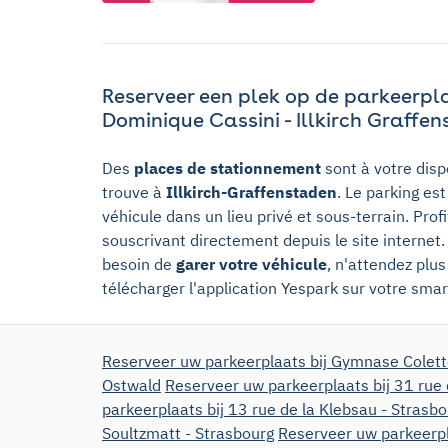
Reserveer een plek op de parkeerpla
Dominique Cassini - Illkirch Graffe
Des
places de stationnement
sont à votre disp
trouve à
Illkirch-Graffenstaden
. Le parking es
véhicule dans un lieu privé et sous-terrain. Pro
souscrivant directement depuis le site internet
besoin de
garer votre véhicule
, n'attendez plu
télécharger l'application Yespark sur votre sm
Reserveer uw parkeerplaats bij Gymnase Colett
Ostwald
Reserveer uw parkeerplaats bij 31 rue 
parkeerplaats bij 13 rue de la Klebsau - Strasb
Soultzmatt - Strasbourg
Reserveer uw parkeerpl