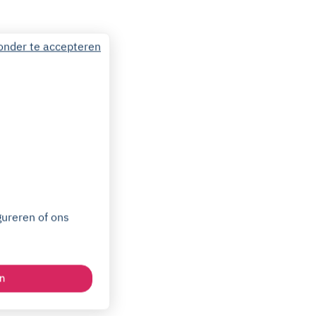
onder te accepteren
gureren of ons
n