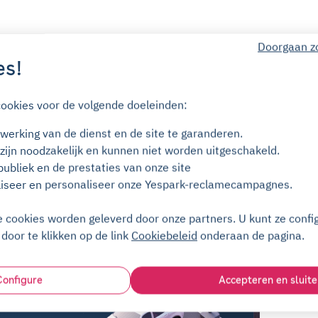
Doorgaan z
es!
Klantenservice (7 dagen per week)
cookies voor de volgende doeleinden:
Geen verplichting
erking van de dienst en de site te garanderen.
zijn noodzakelijk en kunnen niet worden uitgeschakeld.
Geen borg
publiek en de prestaties van onze site
liseer en personaliseer onze Yespark-reclamecampagnes.
ts
Helpcentrum
cookies worden geleverd door onze partners. U kunt ze confi
door te klikken op de link
Cookiebeleid
onderaan de pagina.
Configure
Accepteren en sluite