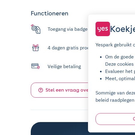
Functioneren
Koekj
Toegang via badge
Yespark gebruikt 
4 dagen gratis proefperiode
Om de goede w
Deze cookies 
Veilige betaling
Evalueer het 
Meet, optima
Stel een vraag over deze parkeerplaa
Sommige van deze 
beleid raadplegen 