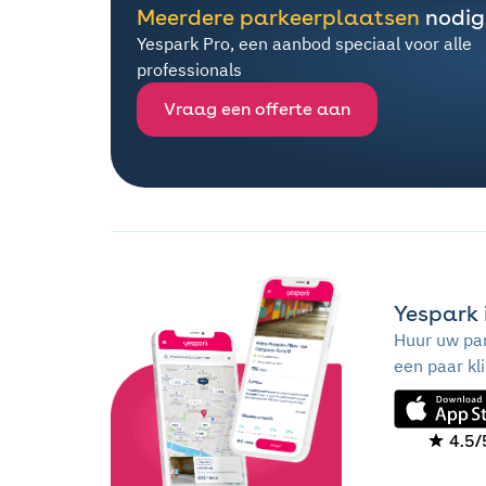
Meerdere parkeerplaatsen
nodig
Yespark Pro, een aanbod speciaal voor alle
professionals
Vraag een offerte aan
Yespark 
Huur uw par
een paar kl
4.5/