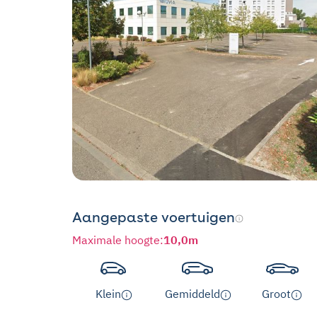
Aangepaste voertuigen
Maximale hoogte
:
10,0m
Klein
Gemiddeld
Groot