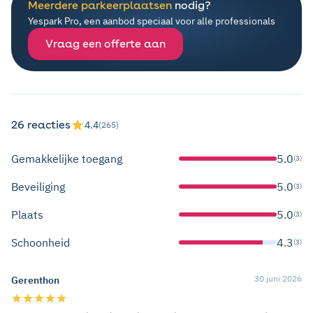
Meerdere parkeerplaatsen
nodig?
Yespark Pro, een aanbod speciaal voor alle professionals
Vraag een offerte aan
26 reacties
4.4
(265)
Gemakkelijke toegang
5.0
(3)
Beveiliging
5.0
(3)
Plaats
5.0
(3)
Schoonheid
4.3
(3)
30 juni 2026
Gerenthon