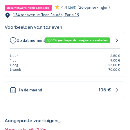
4.4
(26
opmerkingen
)
(265)
In samenwerking met Zenpark
134 ter avenue Jean Jaurès, Paris 19
Voorbeelden van tarieven
Op dat moment
30% goedkoper dan wegwerkzaamheden
1 uur
2,50 €
4 uur
9,00 €
1 dag
23,00 €
1 week
70,00 €
106 €
In de maand
Aangepaste voertuigen
Maximale hoogte
:
1,7m