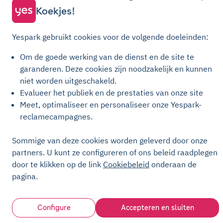
Algemene Verkoopvoorwaarden Parkeren
Koekjes!
Algemene verkoopvoorwaarden voor opwaarderingen
Yespark gebruikt cookies voor de volgende doeleinden:
Privacybeleid
Cookiebeleid
Om de goede werking van de dienst en de site te
garanderen.
Deze cookies zijn noodzakelijk en kunnen
Cookie-instellingen
niet worden uitgeschakeld.
Juridische kennisgeving
Evalueer het publiek en de prestaties van onze site
Transparantiehandvest
Meet, optimaliseer en personaliseer onze Yespark-
reclamecampagnes.
Sommige van deze cookies worden geleverd door onze
partners. U kunt ze configureren of ons beleid raadplegen
door te klikken op de link
Cookiebeleid
onderaan de
pagina.
Configure
Accepteren en sluiten