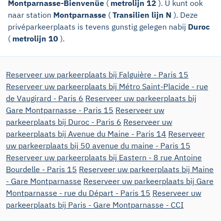
Montparnasse-Bienvenüe
(
metrolijn 12
). U kunt ook
naar station
Montparnasse
(
Transilien lijn N
). Deze
privéparkeerplaats is tevens gunstig gelegen nabij
Duroc
(
metrolijn 10
).
Reserveer uw parkeerplaats bij Falguière - Paris 15
Reserveer uw parkeerplaats bij Métro Saint-Placide - rue
de Vaugirard - Paris 6
Reserveer uw parkeerplaats bij
Gare Montparnasse - Paris 15
Reserveer uw
parkeerplaats bij Duroc - Paris 6
Reserveer uw
parkeerplaats bij Avenue du Maine - Paris 14
Reserveer
uw parkeerplaats bij 50 avenue du maine - Paris 15
Reserveer uw parkeerplaats bij Eastern - 8 rue Antoine
Bourdelle - Paris 15
Reserveer uw parkeerplaats bij Maine
- Gare Montparnasse
Reserveer uw parkeerplaats bij Gare
Montparnasse - rue du Départ - Paris 15
Reserveer uw
parkeerplaats bij Paris - Gare Montparnasse - CCI