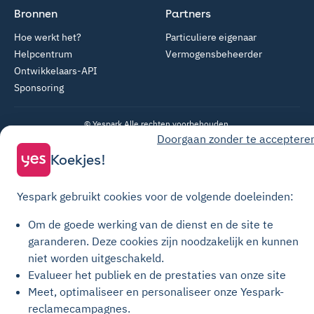
Bronnen
Partners
Hoe werkt het?
Particuliere eigenaar
Helpcentrum
Vermogensbeheerder
Ontwikkelaars-API
Sponsoring
© Yespark Alle rechten voorbehouden.
Doorgaan zonder te acceptere
Koekjes!
Algemene gebruiksvoorwaarden
Algemene Verkoopvoorwaarden Parkeren
Yespark gebruikt cookies voor de volgende doeleinden:
Algemene verkoopvoorwaarden voor opwaarderingen
Om de goede werking van de dienst en de site te
Privacybeleid
garanderen.
Deze cookies zijn noodzakelijk en kunnen
Cookiebeleid
niet worden uitgeschakeld.
Cookie-instellingen
Evalueer het publiek en de prestaties van onze site
Meet, optimaliseer en personaliseer onze Yespark-
Juridische kennisgeving
reclamecampagnes.
Transparantiehandvest