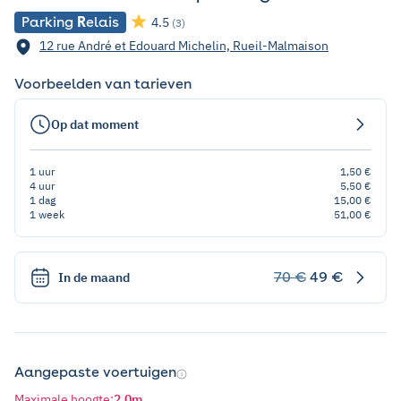
Parking
R
elais
4.5
(3)
12 rue André et Edouard Michelin, Rueil-Malmaison
Voorbeelden van tarieven
Op dat moment
1 uur
1,50 €
4 uur
5,50 €
1 dag
15,00 €
1 week
51,00 €
70 €
49 €
In de maand
Aangepaste voertuigen
Maximale hoogte
:
2,0m