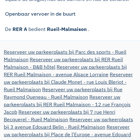
Openbaar vervoer in de buurt
De
RER A
bedient
Rueil-Malmaison
.
Reserveer uw parkeerplaats bij Parc des sports - Rueil
Malmaison
Reserveer uw parkeerplaats bij RER Rueil
Malmaison - B&B hôtel
Reserveer uw parkeerplaats bij
RER Rueil Malmaison - avenue Alsace Lorraine
Reserveer
uw parkeerplaats bij Claude Monet - rue Louis Bleriot -
Rueil Malmaison
Reserveer uw parkeerplaats bij Rue
Raymond Queneau - Rueil Malmaison
Reserveer uw
parkeerplaats bij RER Rueil Malmaison - 12 rue François
Jacob
Reserveer uw parkeerplaats bij 7 rue Henri
Becquerel - Rueil Malmaison
Reserveer uw parkeerplaats
bij 3 avenue Edouard Belin - Rueil Malmaison
Reserveer
uw parkeerplaats bij Place de l'Europe - avenue Edouard