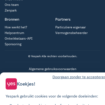
Ons team
Zenpark
Bronnen
Partners
Hoe werkt het?
Particuliere eigenaar
Helpcentrum
Vermogensbeheerder
Ontwikkelaars-API
Sponsoring
© Yespark Alle rechten voorbehouden.
Algemene gebruiksvoorwaarden
Algemene Verkoopvoorwaarden Parkeren
Doorgaan zonder te acceptere
Koekjes!
Algemene verkoopvoorwaarden voor opwaarderingen
Privacybeleid
Yespark gebruikt cookies voor de volgende doeleinden:
Cookiebeleid
Cookie-instellingen