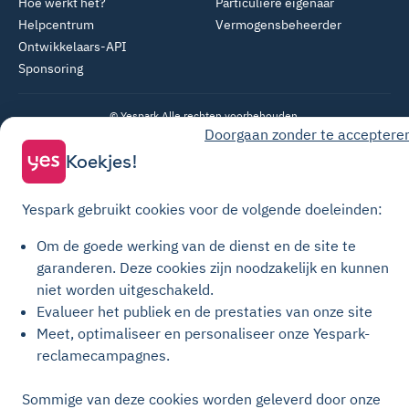
Hoe werkt het?
Particuliere eigenaar
Helpcentrum
Vermogensbeheerder
Ontwikkelaars-API
Sponsoring
© Yespark Alle rechten voorbehouden.
Doorgaan zonder te acceptere
Koekjes!
Algemene gebruiksvoorwaarden
Algemene Verkoopvoorwaarden Parkeren
Yespark gebruikt cookies voor de volgende doeleinden:
Algemene verkoopvoorwaarden voor opwaarderingen
Om de goede werking van de dienst en de site te
Privacybeleid
garanderen.
Deze cookies zijn noodzakelijk en kunnen
Cookiebeleid
niet worden uitgeschakeld.
Cookie-instellingen
Evalueer het publiek en de prestaties van onze site
Meet, optimaliseer en personaliseer onze Yespark-
Juridische kennisgeving
reclamecampagnes.
Transparantiehandvest
Sommige van deze cookies worden geleverd door onze