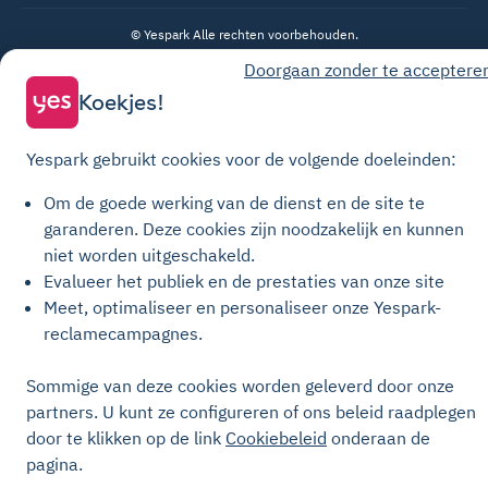
© Yespark Alle rechten voorbehouden.
Doorgaan zonder te acceptere
Algemene gebruiksvoorwaarden
Koekjes!
Algemene Verkoopvoorwaarden Parkeren
Yespark gebruikt cookies voor de volgende doeleinden:
Algemene verkoopvoorwaarden voor opwaarderingen
Privacybeleid
Om de goede werking van de dienst en de site te
Cookiebeleid
garanderen.
Deze cookies zijn noodzakelijk en kunnen
niet worden uitgeschakeld.
Cookie-instellingen
Evalueer het publiek en de prestaties van onze site
Juridische kennisgeving
Meet, optimaliseer en personaliseer onze Yespark-
Transparantiehandvest
reclamecampagnes.
Sommige van deze cookies worden geleverd door onze
partners. U kunt ze configureren of ons beleid raadplegen
door te klikken op de link
Cookiebeleid
onderaan de
pagina.