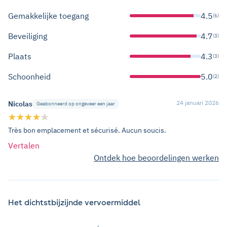
Gemakkelijke toegang
4.5
(6)
Beveiliging
4.7
(3)
Plaats
4.3
(3)
Schoonheid
5.0
(2)
24 januari 2026
Nicolas
Geabonneerd op ongeveer een jaar
Très bon emplacement et sécurisé. Aucun soucis.
Vertalen
Ontdek hoe beoordelingen werken
Het dichtstbijzijnde vervoermiddel