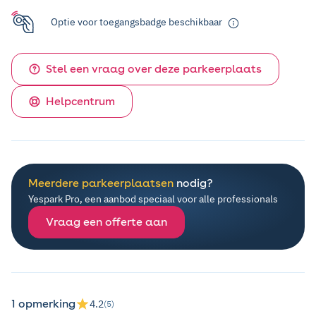
Optie voor toegangsbadge beschikbaar
Stel een vraag over deze parkeerplaats
Helpcentrum
Meerdere parkeerplaatsen
nodig?
Yespark Pro, een aanbod speciaal voor alle professionals
Vraag een offerte aan
1 opmerking
4.2
(5)