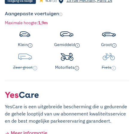
4.8
15 rue Méchain, Paris 14
(3)
Toegang via badge
Aangepaste voertuigen
Maximale hoogte
:
1,9m
Klein
Gemiddeld
Groot
Zeer groot
Motorfiets
Fiets
YesCare is een uitgebreide bescherming die u gedurende
de gehele looptijd van uw abonnement kwaliteitsservice
en de best mogelijke parkeerervaring garandeert.
Meer informatie