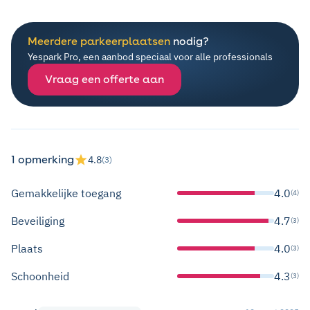
Meerdere parkeerplaatsen
nodig?
Yespark Pro, een aanbod speciaal voor alle professionals
Vraag een offerte aan
1 opmerking
4.8
(3)
Gemakkelijke toegang
4.0
(4)
Beveiliging
4.7
(3)
Plaats
4.0
(3)
Schoonheid
4.3
(3)