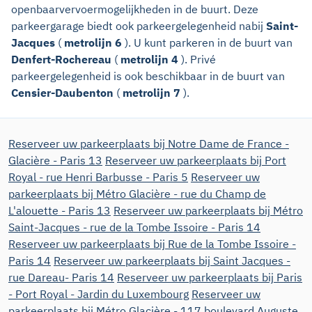
openbaarvervoermogelijkheden in de buurt. Deze
parkeergarage biedt ook parkeergelegenheid nabij
Saint-
Jacques
(
metrolijn 6
). U kunt parkeren in de buurt van
Denfert-Rochereau
(
metrolijn 4
). Privé
parkeergelegenheid is ook beschikbaar in de buurt van
Censier-Daubenton
(
metrolijn 7
).
Reserveer uw parkeerplaats bij Notre Dame de France -
Glacière - Paris 13
Reserveer uw parkeerplaats bij Port
Royal - rue Henri Barbusse - Paris 5
Reserveer uw
parkeerplaats bij Métro Glacière - rue du Champ de
L'alouette - Paris 13
Reserveer uw parkeerplaats bij Métro
Saint-Jacques - rue de la Tombe Issoire - Paris 14
Reserveer uw parkeerplaats bij Rue de la Tombe Issoire -
Paris 14
Reserveer uw parkeerplaats bij Saint Jacques -
rue Dareau- Paris 14
Reserveer uw parkeerplaats bij Paris
- Port Royal - Jardin du Luxembourg
Reserveer uw
parkeerplaats bij Métro Glacière - 117 boulevard Auguste