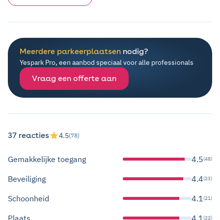
Meerdere parkeerplaatsen
nodig?
Yespark Pro, een aanbod speciaal voor alle professionals
Vraag een offerte aan
37 reacties
4.5
(78)
Gemakkelijke toegang
4.5
(48)
Beveiliging
4.4
(23)
Schoonheid
4.1
(21)
Plaats
4.1
(22)