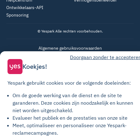
Helpcentrum
Vermogensbeheerder
Ontwikkelaars-API
Sponsoring
© Yespark Alle rechten voorbehouden.
Algemene gebruiksvoorwaarden
Doorgaan zonder te acceptere
Algemene Verkoopvoorwaarden Parkeren
Koekjes!
Algemene verkoopvoorwaarden voor opwaarderingen
Privacybeleid
Yespark gebruikt cookies voor de volgende doeleinden:
Cookiebeleid
Om de goede werking van de dienst en de site te
Cookie-instellingen
garanderen.
Deze cookies zijn noodzakelijk en kunnen
Juridische kennisgeving
niet worden uitgeschakeld.
Transparantiehandvest
Evalueer het publiek en de prestaties van onze site
Meet, optimaliseer en personaliseer onze Yespark-
reclamecampagnes.