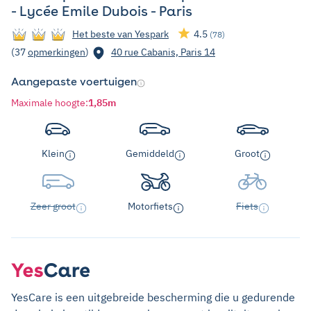
- Lycée Emile Dubois - Paris
Het beste van Yespark
4.5
(78)
(37
opmerkingen
)
40 rue Cabanis, Paris 14
Aangepaste voertuigen
Maximale hoogte
:
1,85m
Klein
Gemiddeld
Groot
Zeer groot
Motorfiets
Fiets
YesCare is een uitgebreide bescherming die u gedurende