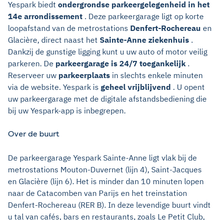
Yespark biedt
ondergrondse parkeergelegenheid in het
14e arrondissement
. Deze parkeergarage ligt op korte
loopafstand van de metrostations
Denfert-Rochereau
en
Glacière, direct naast het
Sainte-Anne ziekenhuis
.
Dankzij de gunstige ligging kunt u uw auto of motor veilig
parkeren. De
parkeergarage is 24/7 toegankelijk
.
Reserveer uw
parkeerplaats
in slechts enkele minuten
via de website. Yespark is
geheel vrijblijvend
. U opent
uw parkeergarage met de digitale afstandsbediening die
bij uw Yespark-app is inbegrepen.
Over de buurt
De parkeergarage Yespark Sainte-Anne ligt vlak bij de
metrostations Mouton-Duvernet (lijn 4), Saint-Jacques
en Glacière (lijn 6). Het is minder dan 10 minuten lopen
naar de Catacomben van Parijs en het treinstation
Denfert-Rochereau (RER B). In deze levendige buurt vindt
u tal van cafés, bars en restaurants, zoals Le Petit Club,